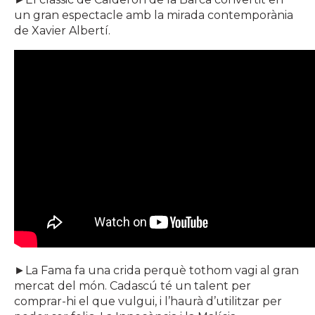
un gran espectacle amb la mirada contemporània
de Xavier Albertí.
►La Fama fa una crida perquè tothom vagi al gran
mercat del món. Cadascú té un talent per
comprar-hi el que vulgui, i l’haurà d’utilitzar per