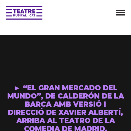
► “EL GRAN MERCADO DEL
MUNDO”, DE CALDERÓN DE LA
BARCA AMB VERSIÓ I
DIRECCIÓ DE XAVIER ALBERTÍ,
ARRIBA AL TEATRO DE LA
COMEDIA DE MADRID.