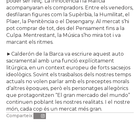
poder ser feliç. La Innocència i la Malícia
acompanyaran els compradors. Entre els venedors,
desfilaran figures com la Supèrbia, la Humilitat, el
Plaer, la Penitència o el Desengany. Al mercat s’hi
pot comprar de tot, des del Pensament fins a la
Culpa. Mentrestant, la Música s’ho mira tot i va
marcant els ritmes.
►Calderón de la Barca va escriure aquest auto
sacramental amb una funció explícitament
litúrgica, en un context europeu de forts sacsejos
ideològics. Sovint els trasbalsos dels nostres temps
actuals no volen parlar amb els preceptes morals
d’altres èpoques, però els personatges al·legòrics
que protagonitzen “El gran mercado del mundo”
continuen poblant les nostres realitats. I el nostre
món, cada cop és un mercat més gran.
Comparteix: