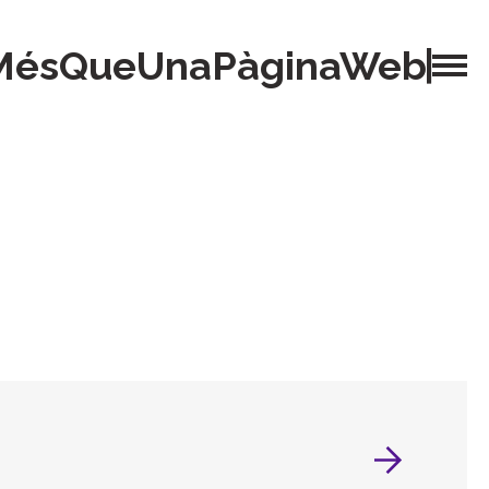
MésQueUnaPàginaWeb