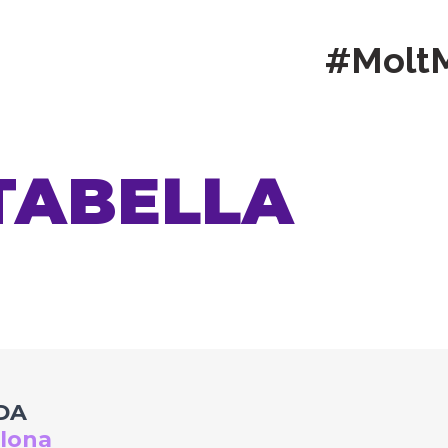
#Molt
TABELLA
DA
elona