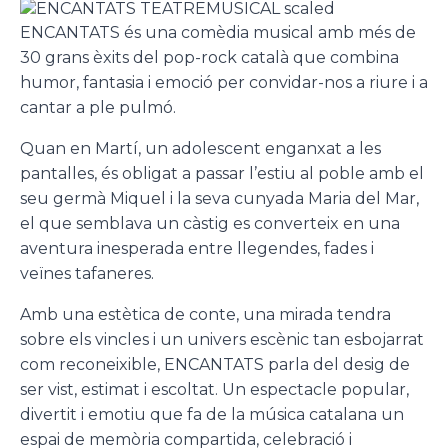
ENCANTATS és una comèdia musical amb més de
30 grans èxits del pop-rock català que combina
humor, fantasia i emoció per convidar-nos a riure i a
cantar a ple pulmó.
Quan en Martí, un adolescent enganxat a les
pantalles, és obligat a passar l’estiu al poble amb el
seu germà Miquel i la seva cunyada Maria del Mar,
el que semblava un càstig es converteix en una
aventura inesperada entre llegendes, fades i
veïnes tafaneres.
Amb una estètica de conte, una mirada tendra
sobre els vincles i un univers escènic tan esbojarrat
com reconeixible, ENCANTATS parla del desig de
ser vist, estimat i escoltat. Un espectacle popular,
divertit i emotiu que fa de la música catalana un
espai de memòria compartida, celebració i