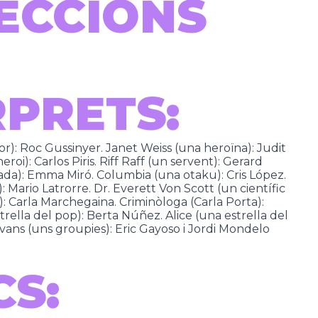
ECCIONS
RPRETS:
r): Roc Gussinyer. Janet Weiss (una heroïna): Judit
eroi): Carlos Piris. Riff Raff (un servent): Gerard
da): Emma Miró. Columbia (una otaku): Cris López.
: Mario Latrorre. Dr. Everett Von Scott (un científic
: Carla Marchegaina. Criminòloga (Carla Porta):
rella del pop): Berta Núñez. Alice (una estrella del
ilvans (uns groupies): Eric Gayoso i Jordi Mondelo
CS: