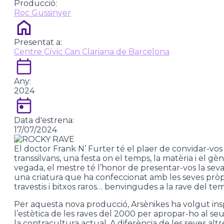
Producció:
Roc Gussinyer
Presentat a:
Centre Cívic Can Clariana de Barcelona
Any:
2024
Data d'estrena:
17/07/2024
El doctor Frank N’ Furter té el plaer de convidar-vos
transsilvans, una festa on el temps, la matèria i el g
vegada, el mestre té l’honor de presentar-vos la sev
una criatura que ha confeccionat amb les seves pròpie
travestis i bitxos raros… benvingudes a la rave del te
Per aquesta nova producció, Arsènikes ha volgut insp
l’estètica de les raves del 2000 per apropar-ho al se
la contracultura actual. A diferència de les seves al