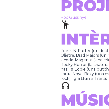
PROJ
Roc Gussinyer
INTÈ
Frank-N-Furter (un docto
Olietre. Brad Majors (un h
Uceda. Magenta (una cria
Rocky Horror (la criatura)
nazi) & Eddie (una butch)
Laura Noya. Roxy (una est
rock): Igni Llunià. Transs
MÚSI