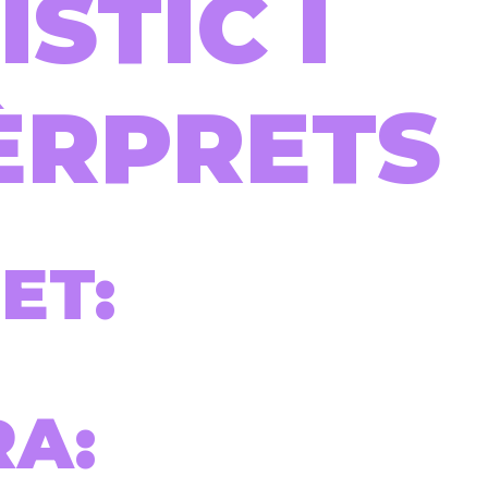
ÍSTIC I
ÈRPRETS
ET:
RA: