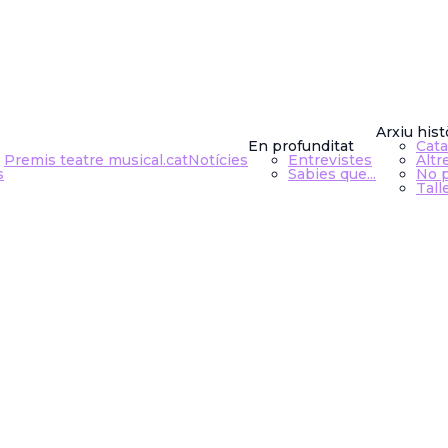
SHOW
Arxiu hist
En profunditat
Cata
Premis teatre musical.cat
Notícies
Entrevistes
Altr
s
Sabies que...
No p
Tall