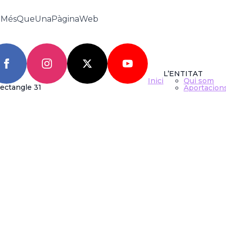
tMésQueUnaPàginaWeb
ROR RAVE 
L’ENTITAT
Inici
Qui som
Aportacion
AST