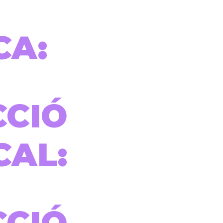
CA:
CCIÓ
CAL: