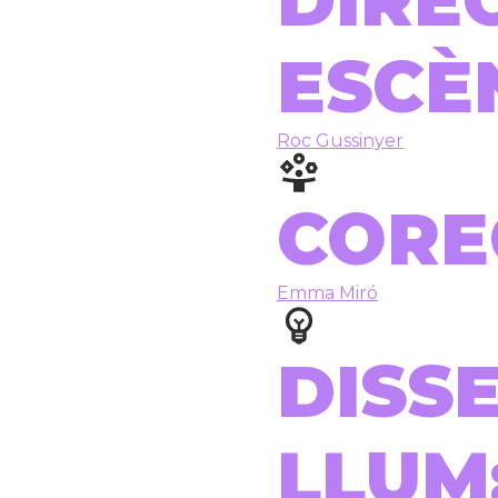
DIRE
ESCÈ
Roc Gussinyer
CORE
Emma Miró
DISS
LLUM