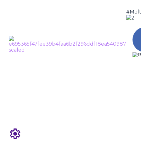
#Mol
ROCKY HOR
Tornar
C