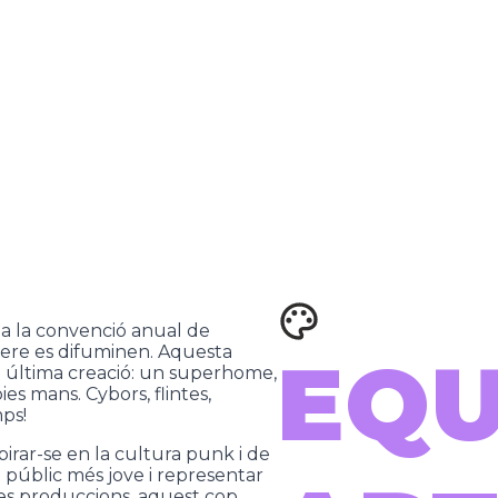
 a la convenció anual de
ènere es difuminen. Aquesta
EQU
a última creació: un superhome,
s mans. Cybors, flintes,
mps!
irar-se en la cultura punk i de
u públic més jove i representar
tres produccions, aquest cop