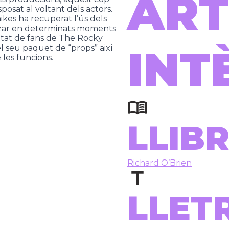
ART
sposat al voltant dels actors.
kes ha recuperat l’ús dels
litzar en determinats moments
nitat de fans de The Rocky
INT
 seu paquet de “props” així
les funcions.
LLIBR
Richard O’Brien
LLET