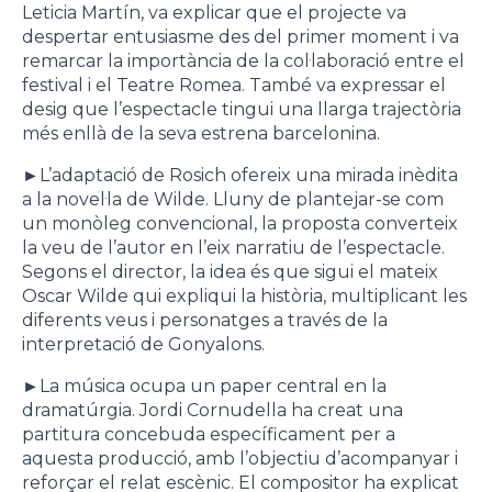
Leticia Martín, va explicar que el projecte va
despertar entusiasme des del primer moment i va
remarcar la importància de la col·laboració entre el
festival i el Teatre Romea. També va expressar el
desig que l’espectacle tingui una llarga trajectòria
més enllà de la seva estrena barcelonina.
►
L’adaptació de Rosich ofereix una mirada inèdita
a la novel·la de Wilde. Lluny de plantejar-se com
un monòleg convencional, la proposta converteix
la veu de l’autor en l’eix narratiu de l’espectacle.
Segons el director, la idea és que sigui el mateix
Oscar Wilde qui expliqui la història, multiplicant les
diferents veus i personatges a través de la
interpretació de Gonyalons.
►
La música ocupa un paper central en la
dramatúrgia. Jordi Cornudella ha creat una
partitura concebuda específicament per a
aquesta producció, amb l’objectiu d’acompanyar i
reforçar el relat escènic. El compositor ha explicat