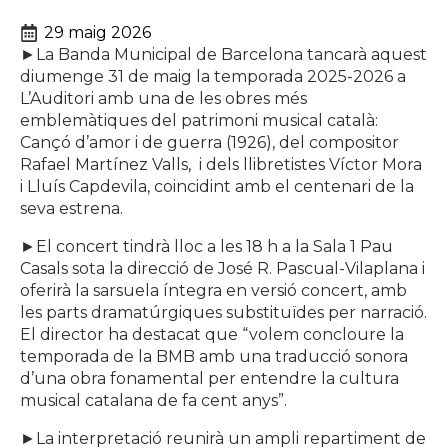
29 maig 2026
►La Banda Municipal de Barcelona tancarà aquest
diumenge 31 de maig la temporada 2025-2026 a
L’Auditori amb una de les obres més
emblemàtiques del patrimoni musical català:
Cançó d’amor i de guerra (1926), del compositor
Rafael Martínez Valls, i dels llibretistes Víctor Mora
i Lluís Capdevila, coincidint amb el centenari de la
seva estrena.
►El concert tindrà lloc a les 18 h a la Sala 1 Pau
Casals sota la direcció de José R. Pascual-Vilaplana i
oferirà la sarsuela íntegra en versió concert, amb
les parts dramatúrgiques substituïdes per narració.
El director ha destacat que “volem concloure la
temporada de la BMB amb una traducció sonora
d’una obra fonamental per entendre la cultura
musical catalana de fa cent anys”.
►La interpretació reunirà un ampli repartiment de