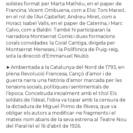
solistes format per Marta Mathéu, en el paper de
Francina; Vicent Ombuena, com a Eloi; Toni Marsol,
en el rol de l’Avi Castellet; Andreu Miret, com a
Horaci; Isabel Valls, en el paper de Caterina, i Marc
Calvo, com a Baldiri. També hi participaran la
narradora Montserrat Gomis i dues formacions
corals convidades: la Coral Cantiga, dirigida per
Montserrat Meneses, i la Polifònica de Puig-reig,
sota la direcció d’Emmanuel Niubò.
►Ambientada a la Catalunya del Nord de 1793, en
plena Revolució Francesa, Cançó d’amor i de
guerra narra una història d’amor marcada per les
tensions socials, polítiques i sentimentals de
l’època. Concebuda inicialment amb el títol Els
soldats de l’ideal, l’obra va topar amb la censura de
la dictadura de Miguel Primo de Rivera, que va
obligar els autors a modificar-ne fragments i el
mateix nom abans de la seva estrena al Teatre Nou
del Paral•lel el 16 d’abril de 1926.