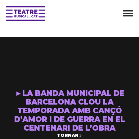
►LA BANDA MUNICIPAL DE
BARCELONA CLOU LA
TEMPORADA AMB CANÇÓ
D’AMOR I DE GUERRA EN EL
CENTENARI DE L’OBRA
TORNAR