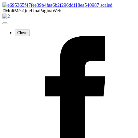
#MoltMésQueUnaPàginaWeb
Close