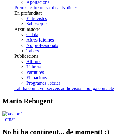
Aportacions
Premis teatre musical.cat
Notícies
En profunditat
Entrevistes
Sabies que...
Arxiu històric
Català
Altres Idiomes
No professionals
Tallers
Publicacions
Àlbums
Llibrets
Partitures
Filmacions
Programes i sèries
Tal dia com avui
serveis audiovisuals
botiga
contacte
Mario Rebugent
Tornar
No hi ha contingut... de moment! :)