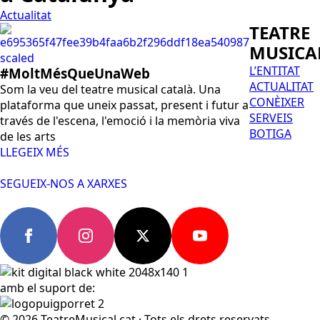
Actualitat
TEATRE
MUSICA
L’ENTITAT
#MoltMésQueUnaWeb
ACTUALITAT
Som la veu del teatre musical català. Una
CONÈIXER
plataforma que uneix passat, present i futur a
SERVEIS
través de l'escena, l'emoció i la memòria viva
BOTIGA
de les arts
LLEGEIX MÉS
SEGUEIX-NOS A XARXES
amb el suport de:
© 2026 TeatreMusical.cat · Tots els drets reservats