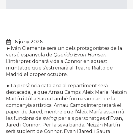
16 juny 2026
►
Iván Clemente serà un dels protagonistes de la
versió espanyola de
Querido Evan Hansen
.
L’intèrpret donarà vida a Connor en aquest
muntatge que s’estrenarà al Teatre Rialto de
Madrid el proper octubre.
►
La presència catalana al repartiment serà
destacada, ja que Arnau Camps, Aleix María, Neizán
Martín i Júlia Saura també formaran part de la
companyia artística. Arnau Camps interpretarà el
paper de Jared, mentre que l’Aleix María assumirà
les funcions de
swing
per als personatges d’Evan,
Jared i Connor. Per la seva banda, Neizán Martín
serà suplent de Connor, Evan i Jared, i Saura