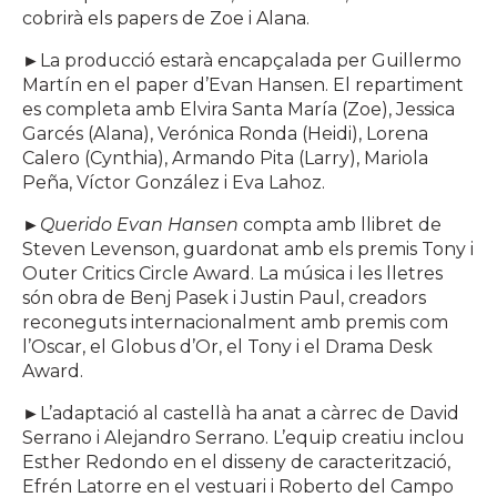
cobrirà els papers de Zoe i Alana.
►
La producció estarà encapçalada per Guillermo
Martín en el paper d’Evan Hansen. El repartiment
es completa amb Elvira Santa María (Zoe), Jessica
Garcés (Alana), Verónica Ronda (Heidi), Lorena
Calero (Cynthia), Armando Pita (Larry), Mariola
Peña, Víctor González i Eva Lahoz.
►
Querido Evan Hansen
compta amb llibret de
Steven Levenson, guardonat amb els premis Tony i
Outer Critics Circle Award. La música i les lletres
són obra de Benj Pasek i Justin Paul, creadors
reconeguts internacionalment amb premis com
l’Oscar, el Globus d’Or, el Tony i el Drama Desk
Award.
►
L’adaptació al castellà ha anat a càrrec de David
Serrano i Alejandro Serrano. L’equip creatiu inclou
Esther Redondo en el disseny de caracterització,
Efrén Latorre en el vestuari i Roberto del Campo