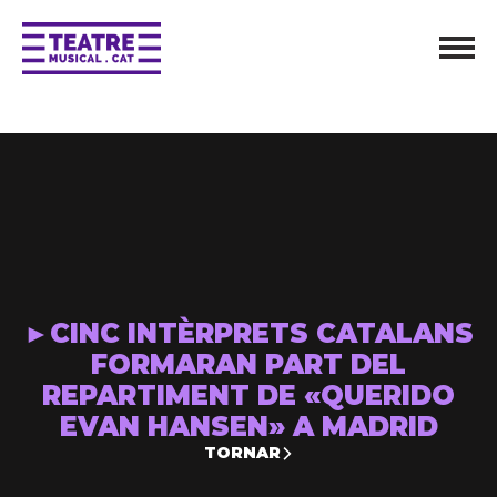
►CINC INTÈRPRETS CATALANS
FORMARAN PART DEL
REPARTIMENT DE «QUERIDO
EVAN HANSEN» A MADRID
TORNAR