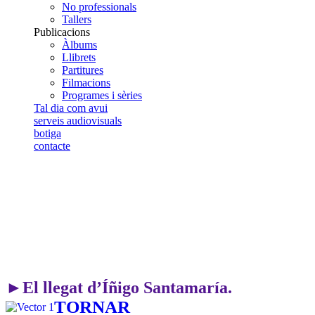
No professionals
Tallers
Publicacions
Àlbums
Llibrets
Partitures
Filmacions
Programes i sèries
Tal dia com avui
serveis audiovisuals
botiga
contacte
►El llegat d’Íñigo Santamaría.
TORNAR