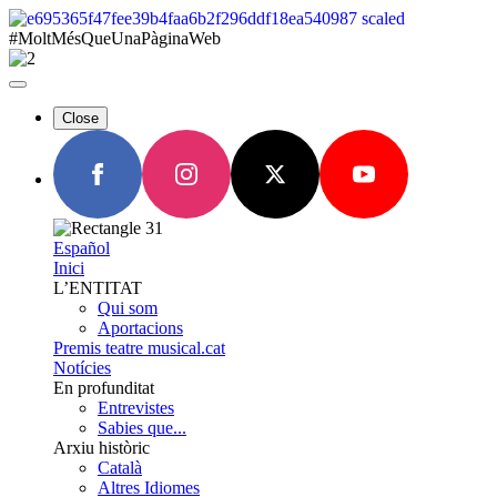
#MoltMésQueUnaPàginaWeb
Close
Español
Inici
L’ENTITAT
Qui som
Aportacions
Premis teatre musical.cat
Notícies
En profunditat
Entrevistes
Sabies que...
Arxiu històric
Català
Altres Idiomes