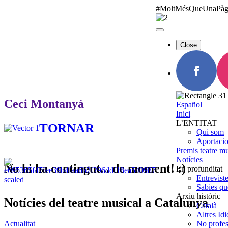
#MoltMésQueUnaPàg
Close
Ceci Montanyà
Español
Inici
L’ENTITAT
TORNAR
Qui som
Aportaci
Premis teatre mu
Notícies
No hi ha contingut... de moment! :)
En profunditat
Entrevist
Sabies que
Arxiu històric
Notícies del teatre musical a Catalunya
Català
Altres Id
No profes
Actualitat