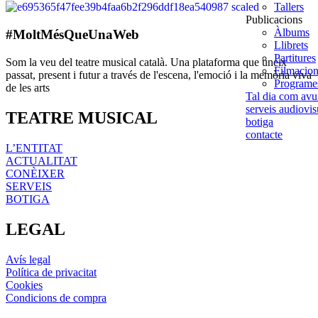
Tallers
Publicacions
Àlbums
#MoltMésQueUnaWeb
Llibrets
Partitures
Som la veu del teatre musical català. Una plataforma que uneix
Filmacio
passat, present i futur a través de l'escena, l'emoció i la memòria viva
Programes
de les arts
Tal dia com avu
serveis audiovis
TEATRE MUSICAL
botiga
contacte
L’ENTITAT
ACTUALITAT
CONÈIXER
SERVEIS
BOTIGA
LEGAL
Avís legal
Política de privacitat
Cookies
Condicions de compra