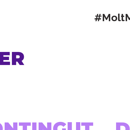
#Molt
ER
ONTINGUT...