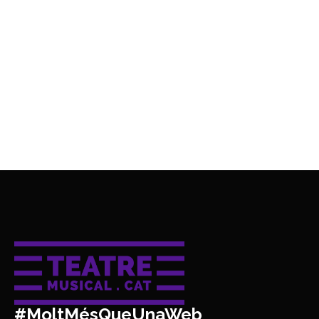
#MoltMésQueUnaWeb