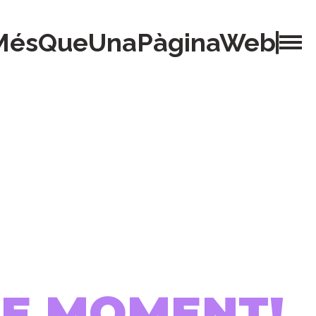
MésQueUnaPàginaWeb
 DE MOMENT!