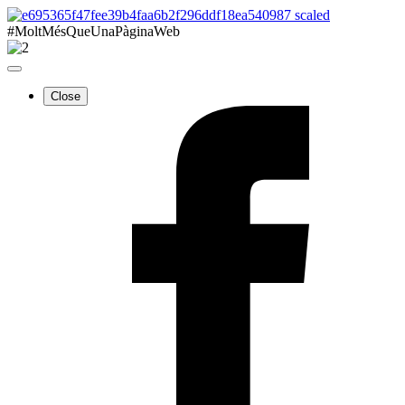
#MoltMésQueUnaPàginaWeb
Close