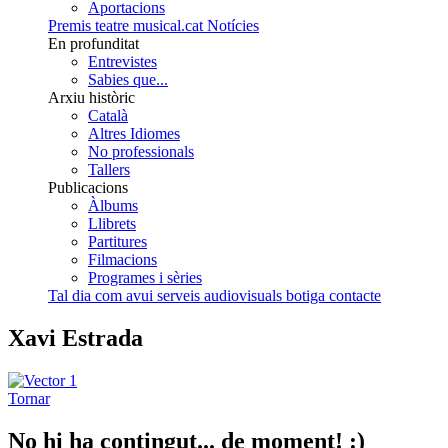
Aportacions
Premis teatre musical.cat
Notícies
En profunditat
Entrevistes
Sabies que...
Arxiu històric
Català
Altres Idiomes
No professionals
Tallers
Publicacions
Àlbums
Llibrets
Partitures
Filmacions
Programes i sèries
Tal dia com avui
serveis audiovisuals
botiga
contacte
Xavi Estrada
Tornar
No hi ha contingut... de moment! :)