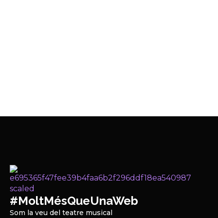
#MoltMésQueUnaWeb
Som la veu del teatre musical