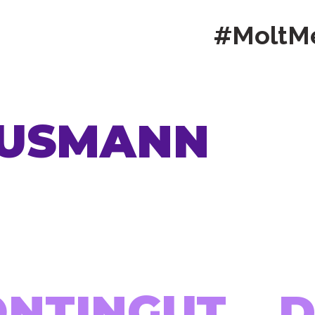
#MoltM
AUSMANN
ONTINGUT...