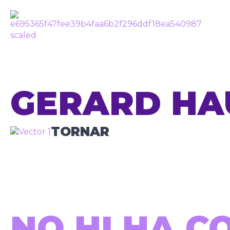
GERARD H
TORNAR
NO HI HA C