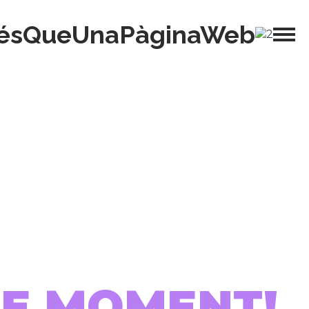
ésQueUnaPàginaWeb
 DE MOMENT!