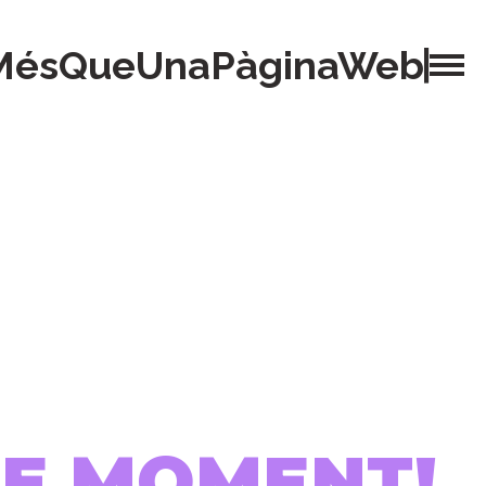
MésQueUnaPàginaWeb
 DE MOMENT!