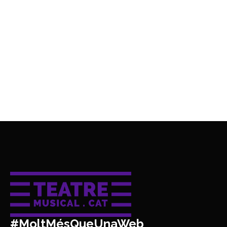
#MoltMésQueUnaWeb