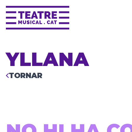
YLLANA
TORNAR
NO HI HA C