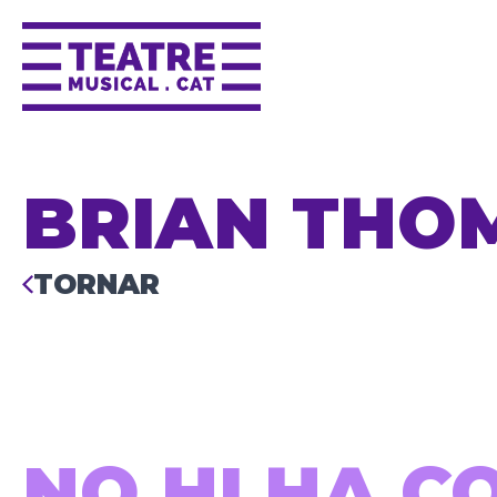
BRIAN THO
TORNAR
NO HI HA C