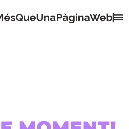
MésQueUnaPàginaWeb
 DE MOMENT!