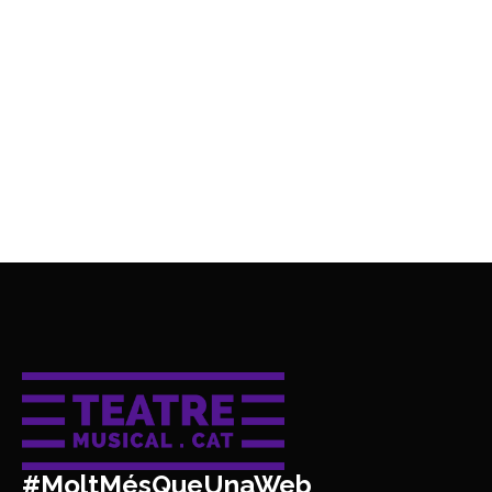
#MoltMésQueUnaWeb