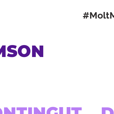
#Molt
MSON
ONTINGUT...