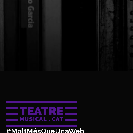
#MoltMésQueUnaWeb