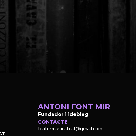
ANTONI FONT MIR
Fundador i ideòleg
CONTACTE
teatremusical.cat@gmail.com
AT