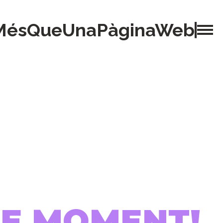
MésQueUnaPàginaWeb
 DE MOMENT!