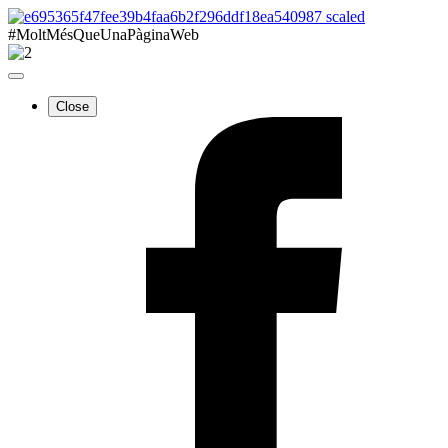
#MoltMésQueUnaPàginaWeb
Close