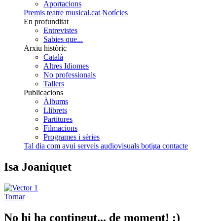
Aportacions
Premis teatre musical.cat
Notícies
En profunditat
Entrevistes
Sabies que...
Arxiu històric
Català
Altres Idiomes
No professionals
Tallers
Publicacions
Àlbums
Llibrets
Partitures
Filmacions
Programes i sèries
Tal dia com avui
serveis audiovisuals
botiga
contacte
Isa Joaniquet
Tornar
No hi ha contingut... de moment! :)