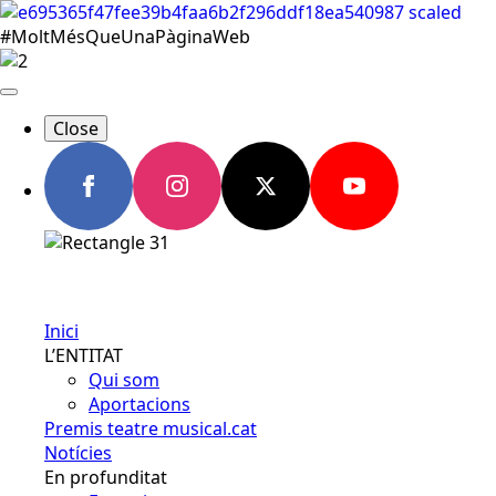
#MoltMésQueUnaPàginaWeb
Close
Español
Inici
L’ENTITAT
Qui som
Aportacions
Premis teatre musical.cat
Notícies
En profunditat