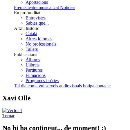
Aportacions
Premis teatre musical.cat
Notícies
En profunditat
Entrevistes
Sabies que...
Arxiu històric
Català
Altres Idiomes
No professionals
Tallers
Publicacions
Àlbums
Llibrets
Partitures
Filmacions
Programes i sèries
Tal dia com avui
serveis audiovisuals
botiga
contacte
Xavi Ollé
Tornar
No hi ha contingut... de moment! :)