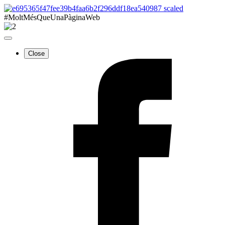
#MoltMésQueUnaPàginaWeb
Close