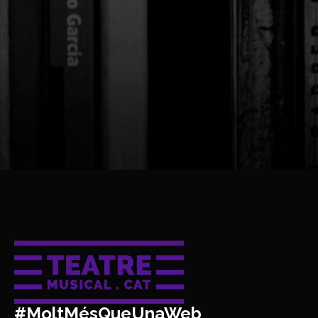
#MoltMésQueUnaWeb