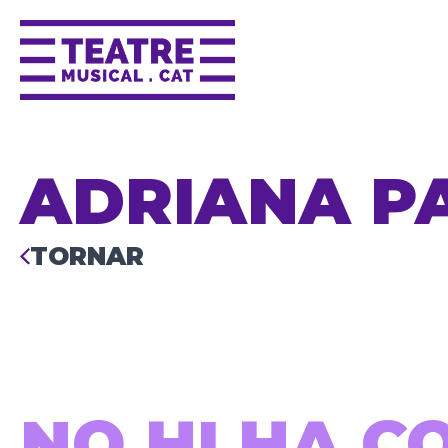
ADRIANA P
TORNAR
NO HI HA C