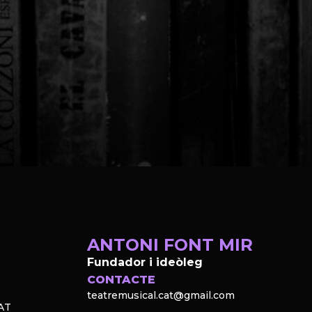
ANTONI FONT MIR
Fundador i ideòleg
CONTACTE
teatremusical.cat@gmail.com
AT