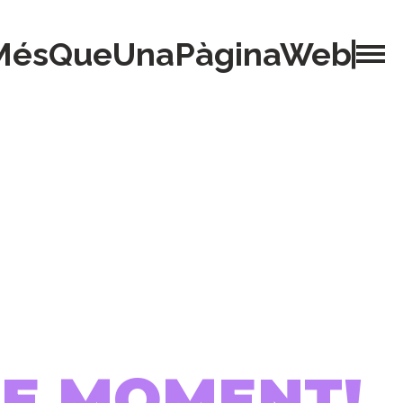
MésQueUnaPàginaWeb
 DE MOMENT!