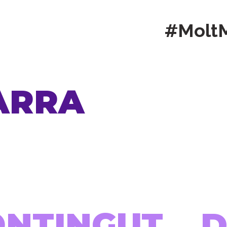
#Molt
ARRA
ONTINGUT...