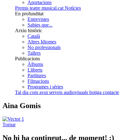
Aportacions
Premis teatre musical.cat
Notícies
En profunditat
Entrevistes
Sabies que...
Arxiu històric
Català
Altres Idiomes
No professionals
Tallers
Publicacions
Àlbums
Llibrets
Partitures
Filmacions
Programes i sèries
Tal dia com avui
serveis audiovisuals
botiga
contacte
Aina Gomis
Tornar
No hi ha contingut... de moment! :)