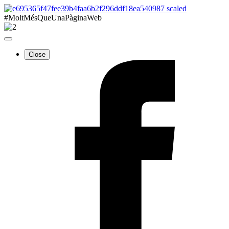
#MoltMésQueUnaPàginaWeb
Close