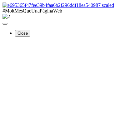
#MoltMésQueUnaPàginaWeb
Close