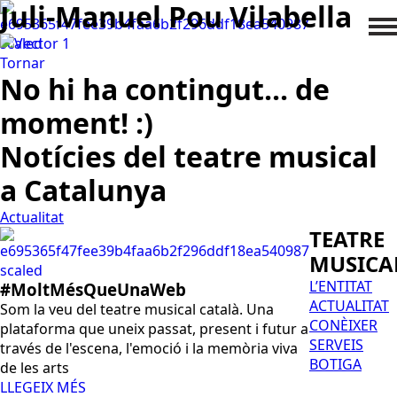
Juli-Manuel Pou Vilabella
Tornar
No hi ha contingut... de
moment! :)
Notícies del teatre musical
a Catalunya
Actualitat
TEATRE
MUSICA
L’ENTITAT
#MoltMésQueUnaWeb
ACTUALITAT
Som la veu del teatre musical català. Una
CONÈIXER
plataforma que uneix passat, present i futur a
SERVEIS
través de l'escena, l'emoció i la memòria viva
BOTIGA
de les arts
LLEGEIX MÉS