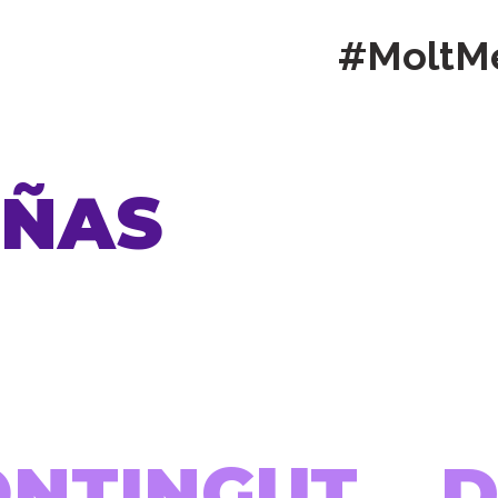
#MoltM
EÑAS
ONTINGUT...