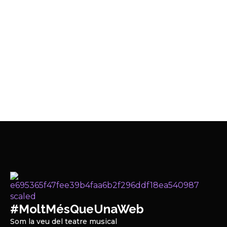
#MoltMésQueUnaWeb
Som la veu del teatre musical