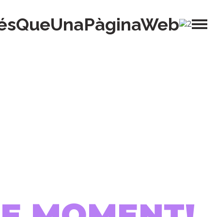
ésQueUnaPàginaWeb
 DE MOMENT!