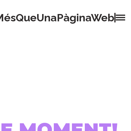
MésQueUnaPàginaWeb
 DE MOMENT!