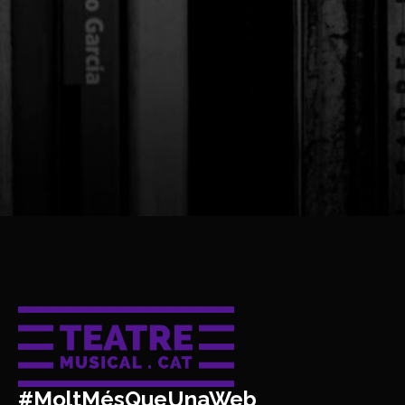
#MoltMésQueUnaWeb