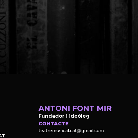
ANTONI FONT MIR
Fundador i ideòleg
CONTACTE
teatremusical.cat@gmail.com
AT