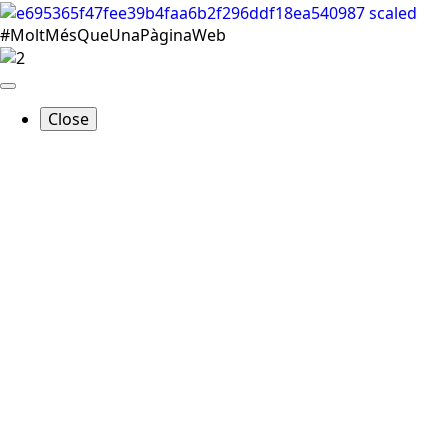
#MoltMésQueUnaPàginaWeb
Close