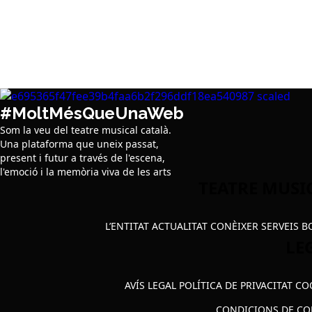
#MoltMésQueUnaWeb
Som la veu del teatre musical català.
Una plataforma que uneix passat,
present i futur a través de l'escena,
l'emoció i la memòria viva de les arts
TEATRE MUSI
L’ENTITAT
ACTUALITAT
CONÈIXER
SERVEIS
B
LE
AVÍS LEGAL
POLÍTICA DE PRIVACITAT
CO
CONDICIONS DE C