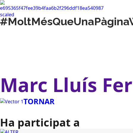
#MoltMésQueUnaPàgina
Marc Lluís Fe
TORNAR
Ha participat a