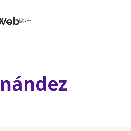
Web
rnández