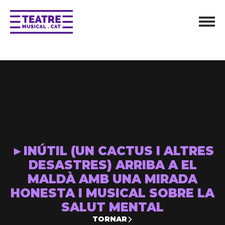
►INÚTIL (UN CACTUS I ALTRES
DESASTRES) ARRIBA A EL
MALDÀ AMB UNA MIRADA
HONESTA I MUSICAL SOBRE LA
SALUT MENTAL
TORNAR