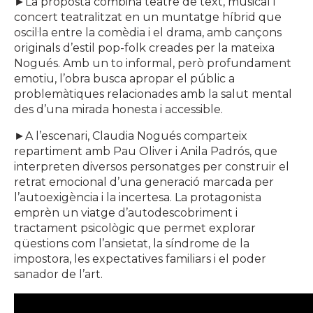
►La proposta combina teatre de text, musical i
concert teatralitzat en un muntatge híbrid que
oscil·la entre la comèdia i el drama, amb cançons
originals d’estil pop-folk creades per la mateixa
Nogués. Amb un to informal, però profundament
emotiu, l’obra busca apropar el públic a
problemàtiques relacionades amb la salut mental
des d’una mirada honesta i accessible.
►A l’escenari, Claudia Nogués comparteix
repartiment amb Pau Oliver i Anila Padrós, que
interpreten diversos personatges per construir el
retrat emocional d’una generació marcada per
l’autoexigència i la incertesa. La protagonista
emprèn un viatge d’autodescobriment i
tractament psicològic que permet explorar
qüestions com l’ansietat, la síndrome de la
impostora, les expectatives familiars i el poder
sanador de l’art.