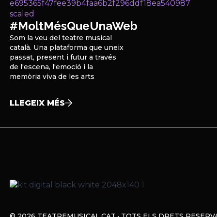
#MoltMésQueUnaWeb
Som la veu del teatre musical
català. Una plataforma que uneix
passat, present i futur a través
de l'escena, l'emoció i la
memòria viva de les arts
LLEGEIX MÉS
© 2026 TEATREMUSICAL.CAT · TOTS ELS DRETS RESERV