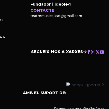
Fundador i ideòleg
CONTACTE
teatremusical.cat@gmail.com
AT
PRA
SEGUEIX-NOS A XARXES
AMB EL SUPORT DE:
Desenvolupament Web:
SoyAsi.es