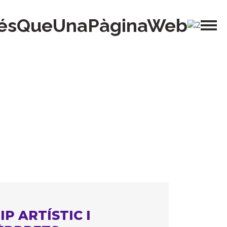
ésQueUnaPàginaWeb
IP ARTÍSTIC I