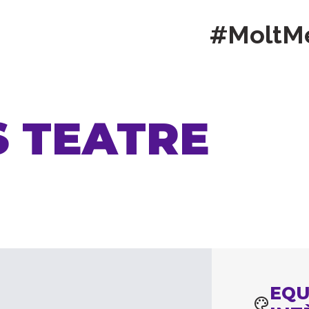
#MoltM
S TEATRE
EQU