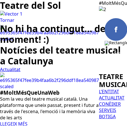
Teatre del Sol
#MoltMésQu
Tornar
No hi ha contingut... de
moment! :)
Notícies del teatre musical
Españo
a Catalunya
Actualitat
TEATRE
MUSICA
L’ENTITAT
#MoltMésQueUnaWeb
ACTUALITAT
Som la veu del teatre musical català. Una
CONÈIXER
plataforma que uneix passat, present i futur a
SERVEIS
través de l'escena, l'emoció i la memòria viva
BOTIGA
de les arts
LLEGEIX MÉS