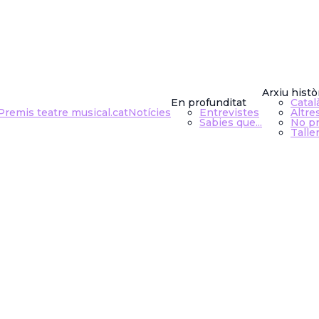
Arxiu histò
En profunditat
Catal
Premis teatre musical.cat
Notícies
Entrevistes
Altre
Sabies que...
No pr
Talle