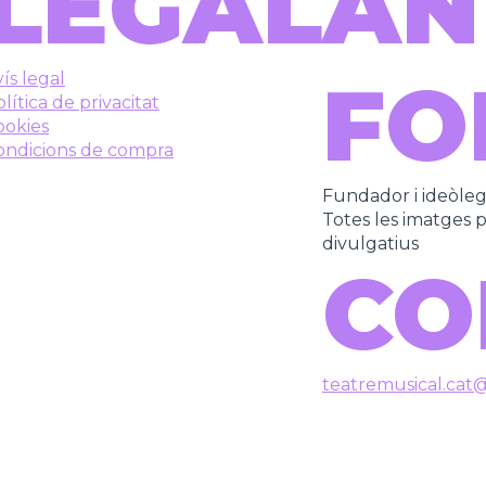
LEGAL
AN
FO
ís legal
lítica de privacitat
ookies
ondicions de compra
Fundador i ideòle
Totes les imatges pe
divulgatius
CO
teatremusical.cat