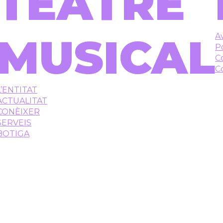
TEATRE
MUSICAL
Av
Po
C
C
L’ENTITAT
ACTUALITAT
CONÈIXER
SERVEIS
BOTIGA