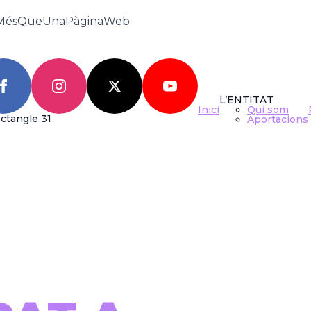
MésQueUnaPàginaWeb
RATÓ
L’ENTITAT
Inici
Qui som
Aportacions
ST