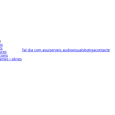
s
ms
ts
Tal dia com avui
serveis audiovisuals
botiga
contacte
ures
cions
ames i sèries