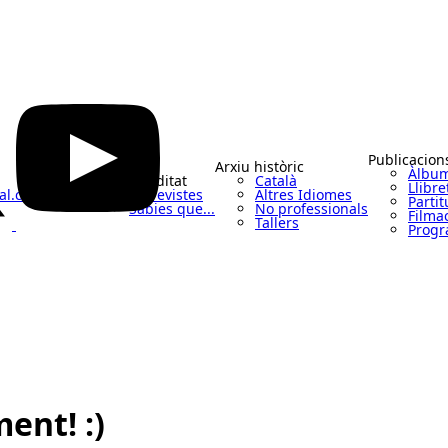
Publicacion
Arxiu històric
Àlbu
En profunditat
Català
Llibre
al.cat
Notícies
Entrevistes
Altres Idiomes
Partit
Sabies que...
No professionals
Filma
Tallers
Progr
ent! :)