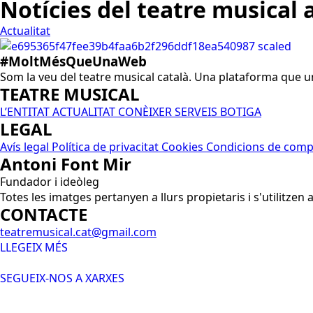
Notícies del teatre musical 
Actualitat
#MoltMésQueUnaWeb
Som la veu del teatre musical català. Una plataforma que une
TEATRE MUSICAL
L’ENTITAT
ACTUALITAT
CONÈIXER
SERVEIS
BOTIGA
LEGAL
Avís legal
Política de privacitat
Cookies
Condicions de comp
Antoni Font Mir
Fundador i ideòleg
Totes les imatges pertanyen a llurs propietaris i s'utilitzen
CONTACTE
teatremusical.cat@gmail.com
LLEGEIX MÉS
SEGUEIX-NOS A XARXES