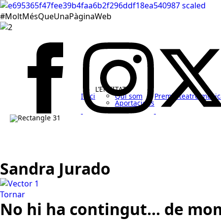
#MoltMésQueUnaPàginaWeb
L’ENTITAT
Inici
Qui som
Premis teatre music
Aportacions
Español
Sandra Jurado
Tornar
No hi ha contingut... de mom