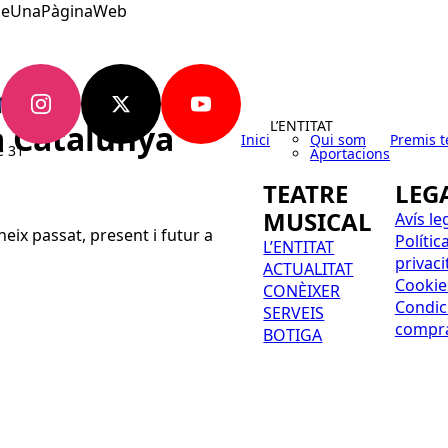
eUnaPàginaWeb
ent! :)
L’ENTITAT
a Catalunya
Inici
Qui som
Premis t
Aportacions
TEATRE
LEG
MUSICAL
Avís le
eix passat, present i futur a
Polític
L’ENTITAT
privaci
ACTUALITAT
Cookie
CONÈIXER
Condic
SERVEIS
compr
BOTIGA