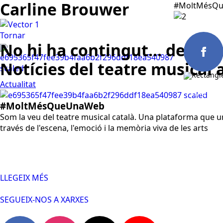
Carline Brouwer
#MoltMésQu
Tornar
No hi ha contingut... de mom
Notícies del teatre musical 
Actualitat
CAST
#MoltMésQueUnaWeb
Som la veu del teatre musical català. Una plataforma que un
través de l'escena, l'emoció i la memòria viva de les arts
LLEGEIX MÉS
SEGUEIX-NOS A XARXES