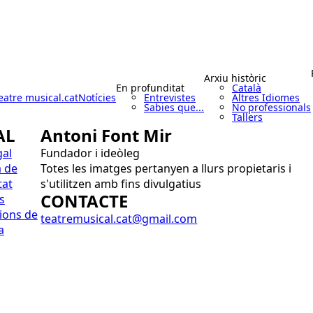
Arxiu històric
En profunditat
Català
eatre musical.cat
Notícies
Entrevistes
Altres Idiomes
Sabies que...
No professionals
Tallers
AL
Antoni Font Mir
gal
Fundador i ideòleg
a de
Totes les imatges pertanyen a llurs propietaris i
tat
s'utilitzen amb fins divulgatius
CONTACTE
s
ions de
teatremusical.cat@gmail.com
a