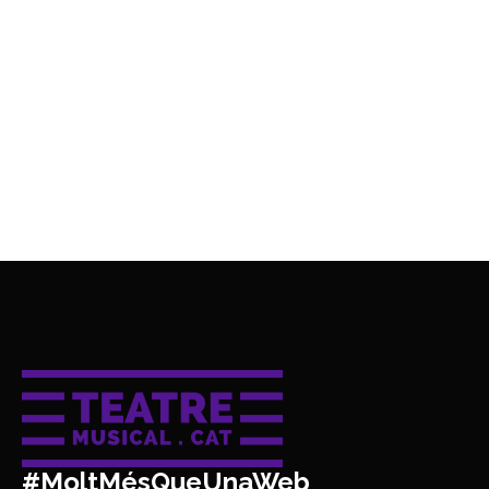
#MoltMésQueUnaWeb