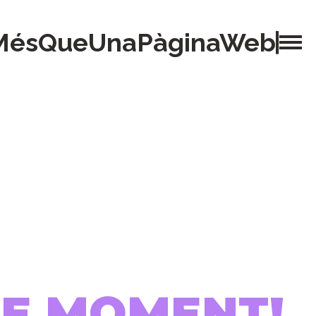
MésQueUnaPàginaWeb
 DE MOMENT!