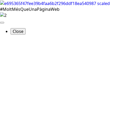
#MoltMésQueUnaPàginaWeb
Close