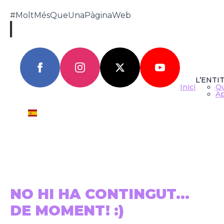
#MoltMésQueUnaPàginaWeb
MARC PUNTOS
Tornar
L’ENTI
Inici
Q
Ap
Español
NO HI HA CONTINGUT...
DE MOMENT! :)