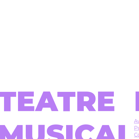
TEATRE
MUSICAL
Av
Po
C