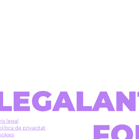
LEGAL
AN
FO
ís legal
lítica de privacitat
ookies