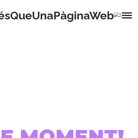
ésQueUnaPàginaWeb
 DE MOMENT!