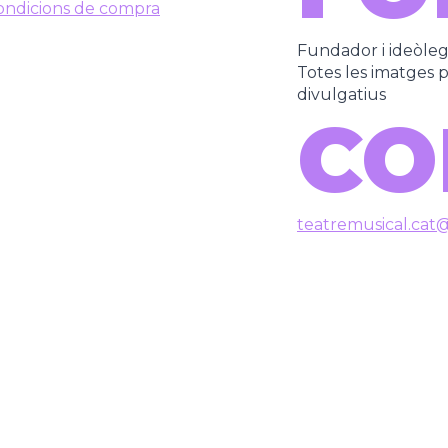
ondicions de compra
Fundador i ideòle
Totes les imatges pe
divulgatius
CO
teatremusical.cat