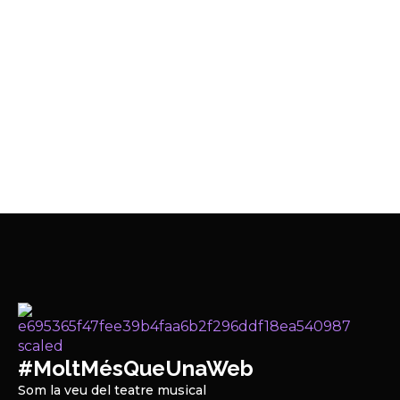
#MoltMésQueUnaWeb
Som la veu del teatre musical