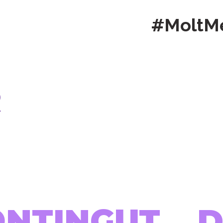
#MoltM
R
ONTINGUT...