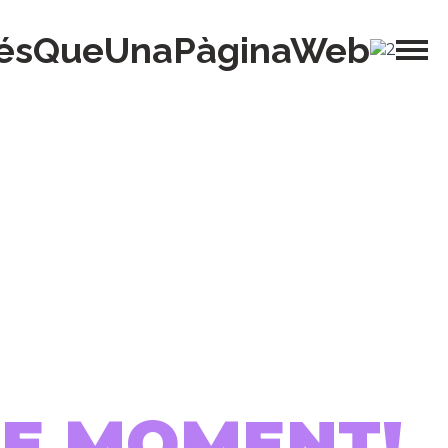
ésQueUnaPàginaWeb
 DE MOMENT!