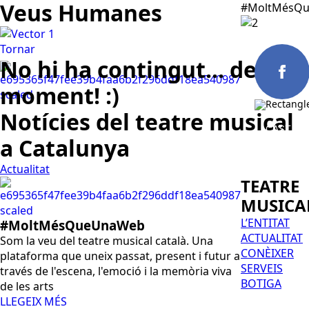
Veus Humanes
#MoltMésQu
Tornar
No hi ha contingut... de
moment! :)
Notícies del teatre musical
CAST
a Catalunya
Actualitat
TEATRE
MUSICA
L’ENTITAT
#MoltMésQueUnaWeb
ACTUALITAT
Som la veu del teatre musical català. Una
CONÈIXER
plataforma que uneix passat, present i futur a
SERVEIS
través de l'escena, l'emoció i la memòria viva
BOTIGA
de les arts
LLEGEIX MÉS