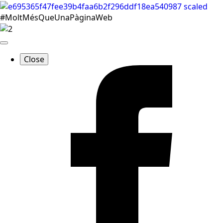
#MoltMésQueUnaPàginaWeb
Close