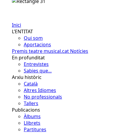
Español
Inici
L’ENTITAT
Qui som
Aportacions
Premis teatre musical.cat
Notícies
En profunditat
Entrevistes
Sabies que...
Arxiu històric
Català
Altres Idiomes
No professionals
Tallers
Publicacions
Àlbums
Llibrets
Partitures