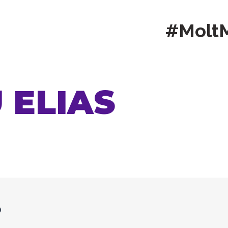
#Molt
 ELIAS
O