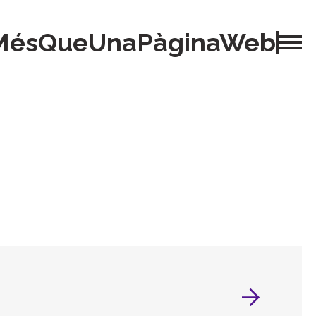
MésQueUnaPàginaWeb