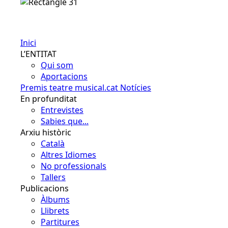
Español
Inici
L’ENTITAT
Qui som
Aportacions
Premis teatre musical.cat
Notícies
En profunditat
Entrevistes
Sabies que...
Arxiu històric
Català
Altres Idiomes
No professionals
Tallers
Publicacions
Àlbums
Llibrets
Partitures