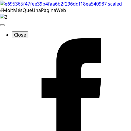
#MoltMésQueUnaPàginaWeb
Close