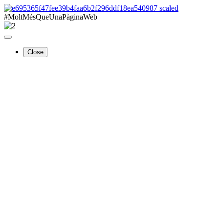
#MoltMésQueUnaPàginaWeb
Close