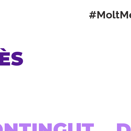
#MoltM
ÈS
ONTINGUT...