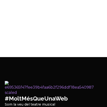
#MoltMésQueUnaWeb
Som la veu del teatre musical