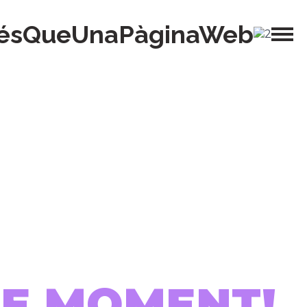
ésQueUnaPàginaWeb
 DE MOMENT!