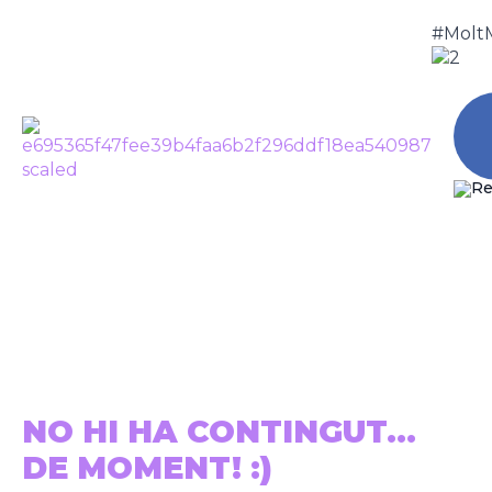
#Molt
MAGDA SIÓ
Tornar
NO HI HA CONTINGUT...
DE MOMENT! :)