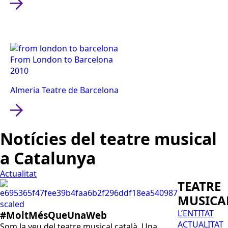
From London to Barcelona
2010
Almeria Teatre de Barcelona
Notícies del teatre musical
a Catalunya
Actualitat
TEATRE
MUSICA
L’ENTITAT
#MoltMésQueUnaWeb
ACTUALITAT
Som la veu del teatre musical català. Una