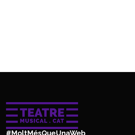
#MoltMésQueUnaWeb