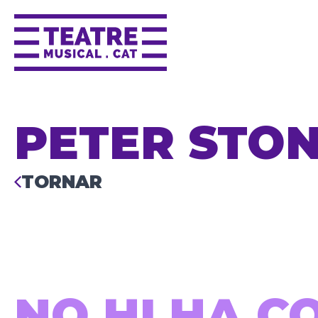
PETER STO
TORNAR
NO HI HA C