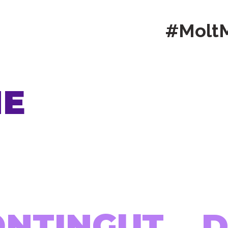
#Molt
NE
ONTINGUT...