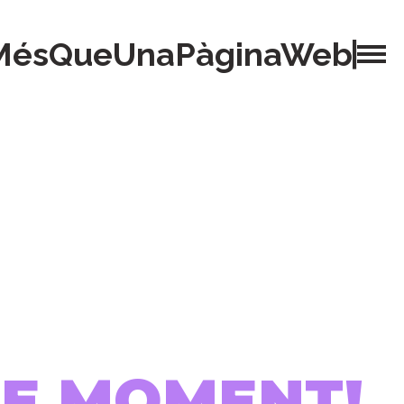
MésQueUnaPàginaWeb
 DE MOMENT!