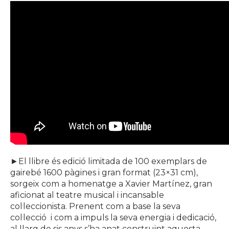
►El llibre és edició limitada de 100 exemplars de
gairebé 1600 pàgines i gran format (23×31 cm),
sorgeix com a homenatge a Xavier Martínez, gran
aficionat al teatre musical i incansable
col·leccionista. Prenent com a base la seva
col·lecció i com a impuls la seva energia i dedicació,
al llarg de sis anys s’ha anat construint aquesta