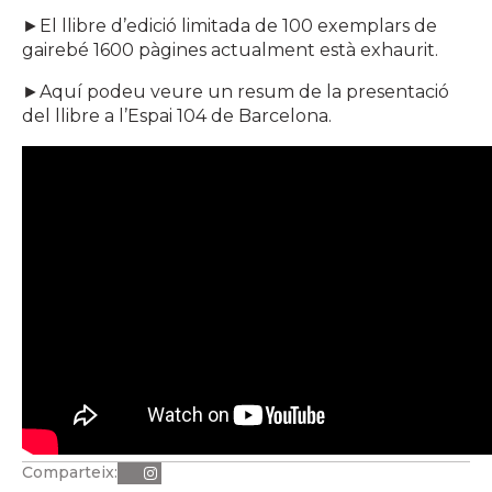
►El llibre d’edició limitada de 100 exemplars de
gairebé 1600 pàgines actualment està exhaurit.
►Aquí podeu veure un resum de la presentació
del llibre a l’Espai 104 de Barcelona.
Comparteix: