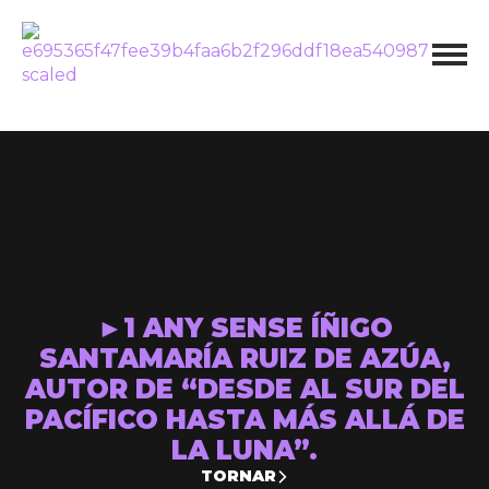
►1 ANY SENSE ÍÑIGO
SANTAMARÍA RUIZ DE AZÚA,
AUTOR DE “DESDE AL SUR DEL
PACÍFICO HASTA MÁS ALLÁ DE
LA LUNA”.
TORNAR