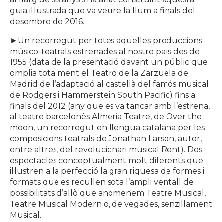
guia il·lustrada que va veure la llum a finals del
desembre de 2016.
►Un recorregut per totes aquelles produccions
músico-teatrals estrenades al nostre país des de
1955 (data de la presentació davant un públic que
omplia totalment el Teatro de la Zarzuela de
Madrid de l’adaptació al castellà del famós musical
de Rodgers i Hammerstein South Pacific) fins a
finals del 2012 (any que es va tancar amb l’estrena,
al teatre barcelonès Almeria Teatre, de Over the
moon, un recorregut en llengua catalana per les
composicions teatrals de Jonathan Larson, autor,
entre altres, del revolucionari musical Rent). Dos
espectacles conceptualment molt diferents que
il·lustren a la perfecció la gran riquesa de formes i
formats que es recullen sota l’ampli ventall de
possibilitats d’allò que anomenem Teatre Musical,
Teatre Musical Modern o, de vegades, senzillament
Musical.