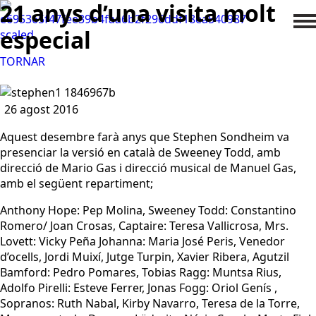
21 anys d’una visita molt
especial
TORNAR
26 agost 2016
Aquest desembre farà anys que Stephen Sondheim va
presenciar la versió en català de Sweeney Todd, amb
direcció de Mario Gas i direcció musical de Manuel Gas,
amb el següent repartiment;
Anthony Hope: Pep Molina, Sweeney Todd: Constantino
Romero/ Joan Crosas, Captaire: Teresa Vallicrosa, Mrs.
Lovett: Vicky Peña Johanna: Maria José Peris, Venedor
d’ocells, Jordi Muixí, Jutge Turpin, Xavier Ribera, Agutzil
Bamford: Pedro Pomares, Tobias Ragg: Muntsa Rius,
Adolfo Pirelli: Esteve Ferrer, Jonas Fogg: Oriol Genís ,
Sopranos: Ruth Nabal, Kirby Navarro, Teresa de la Torre,